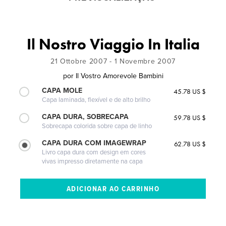
Il Nostro Viaggio In Italia
21 Ottobre 2007 - 1 Novembre 2007
por
Il Vostro Amorevole Bambini
CAPA MOLE
45.78 US $
Capa laminada, flexível e de alto brilho
CAPA DURA, SOBRECAPA
59.78 US $
Sobrecapa colorida sobre capa de linho
CAPA DURA COM IMAGEWRAP
62.78 US $
Livro capa dura com design em cores
vivas impresso diretamente na capa