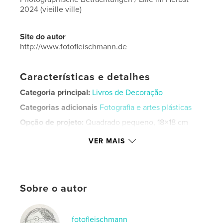
2024 (vieille ville)
Site do autor
http://www.fotofleischmann.de
Características e detalhes
Categoria principal:
Livros de Decoração
Categorias adicionais
Fotografia e artes plásticas
Opção de projeto:
Quadrado pequeno, 18×18 cm
Nº de páginas:
36
VER MAIS
Data de publicação:
dez 10, 2024
Idioma
German
Palavras-chavee
Sobre o autor
,
,
,
photography
Foto
Betrachtungen
,
places
Orte
fotofleischmann