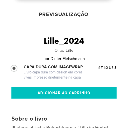
PREVISUALIZAÇÃO
Lille_2024
Orte: Lille
por
Dieter Fleischmann
CAPA DURA COM IMAGEWRAP
67.60 US $
Livro capa dura com design em cores
vivas impresso diretamente na capa
Sobre o livro
Photographische Betrachtungen / Lille im Herbst