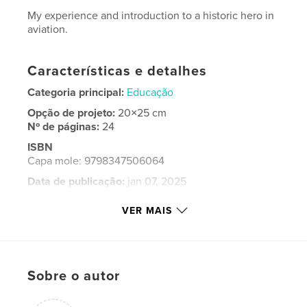
My experience and introduction to a historic hero in
aviation.
Características e detalhes
Categoria principal:
Educação
Opção de projeto:
20×25 cm
Nº de páginas:
24
ISBN
Capa mole: 9798347506064
Data de publicação:
jan 07, 2025
Idioma
English
VER MAIS
Palavras-chavee
,
,
Airplanes
Bessie Coleman
Aviation
Sobre o autor