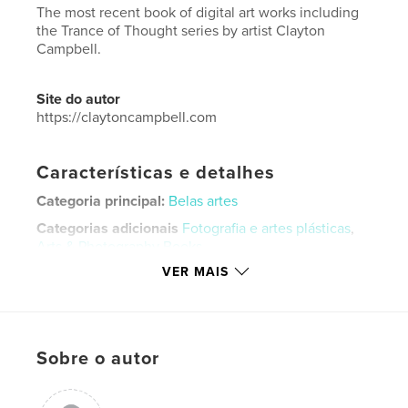
The most recent book of digital art works including
the Trance of Thought series by artist Clayton
Campbell.
Site do autor
https://claytoncampbell.com
Características e detalhes
Categoria principal:
Belas artes
Categorias adicionais
Fotografia e artes plásticas
,
Arts & Photography Books
VER MAIS
Opção de projeto:
Paisagem de formato grande,
33×28 cm
Nº de páginas:
104
ISBN
Capa dura, Sobrecapa: 9798317582746
Sobre o autor
Data de publicação:
fev 24, 2025