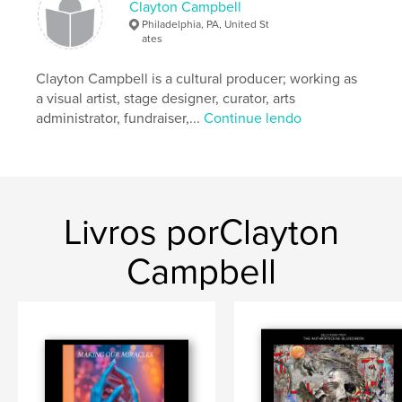
Idioma
English
Clayton Campbell
Philadelphia, PA, United St
Palavras-chavee
ates
,
,
photoshopart
photography
digitalart
Clayton Campbell is a cultural producer; working as
a visual artist, stage designer, curator, arts
administrator, fundraiser,...
Continue lendo
Livros porClayton
Campbell