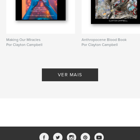
Making Our MIracles
Anthropocene Blood Book
Por Clayton Campbell
Por Clayton Campbell
VER MAIS