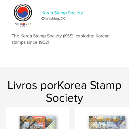
,
,
,
,
DPRK
ROK
Korea
stamps
Korea Stamp Society
philately
Washing, DC
The Korea Stamp Society (KSS): exploring Korean
stamps since 1952!
Livros porKorea Stamp
Society