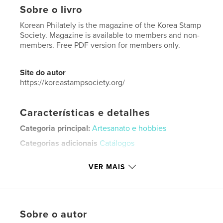
Sobre o livro
Korean Philately is the magazine of the Korea Stamp
Society. Magazine is available to members and non-
members. Free PDF version for members only.
Site do autor
https://koreastampsociety.org/
Características e detalhes
Categoria principal:
Artesanato e hobbies
Categorias adicionais
Catálogos
Opção de projeto:
Papel carta, 22×28 cm
VER MAIS
Nº de páginas:
28
Data de publicação:
abr 08, 2025
Idioma
English
Palavras-chavee
Sobre o autor