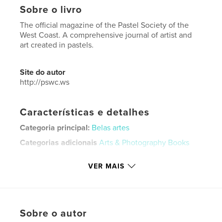
Sobre o livro
The official magazine of the Pastel Society of the
West Coast. A comprehensive journal of artist and
art created in pastels.
Site do autor
http://pswc.ws
Características e detalhes
Categoria principal:
Belas artes
Categorias adicionais
Arts & Photography Books
Opção de projeto:
Papel carta, 22×28 cm
VER MAIS
Nº de páginas:
80
Data de publicação:
maio 18, 2025
Idioma
English
Palavras-chavee
Sobre o autor