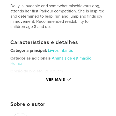
Dolly, a loveable and somewhat mischievous dog,
attends her first Parkour competition. She is inspired
and determined to leap, run and jump and finds joy
in movement. Recommended readability for
children age 8 and up.
Características e detalhes
Categoria principal:
Livros Infantis
Categorias adicionais
Animais de estimação
,
Humor
Opção de projeto:
20×25 cm
Nº de páginas:
26
VER MAIS
ISBN
Capa mole: 9798349877704
Data de publicação:
maio 18, 2025
Sobre o autor
Idioma
English
Palavras-chavee