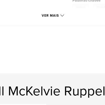
Palavras-chavee
,
magical
discov
VER MAIS
ll McKelvie Ruppe