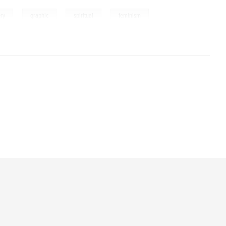
,
,
,
ery
graphic
spiritual
feminism
l