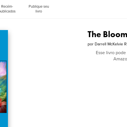
Recém-
Publique seu
publicados
livro
The Bloo
por
Darrell McKelvie 
Esse livro pode
Amazon