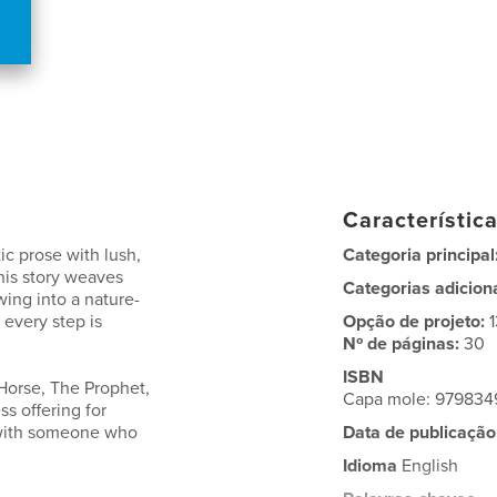
Característic
ic prose with lush,
Categoria principal
his story weaves
Categorias adicion
ing into a nature-
every step is
Opção de projeto:
Nº de páginas:
30
ISBN
 Horse, The Prophet,
Capa mole: 979834
ss offering for
 with someone who
Data de publicação
Idioma
English