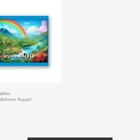
alker
 McKelvie Ruppel