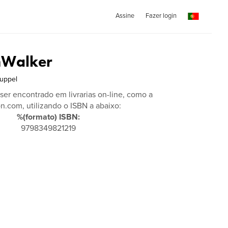
Assine
Fazer login
mWalker
Ruppel
 ser encontrado em livrarias on-line, como a
.com, utilizando o ISBN a abaixo:
%(formato) ISBN:
9798349821219