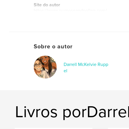
Site do autor
https://www.purposeandpollen.com/
Sobre o autor
Darrell McKelvie Rupp
el
Livros porDarre