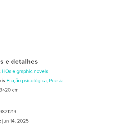
as e detalhes
:
HQs e graphic novels
ais
Ficção psicológica
,
Poesia
13×20 cm
9821219
:
jun 14, 2025