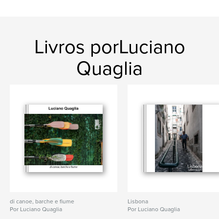
Palavras-chavee
Street
Livros porLuciano
Quaglia
di canoe, barche e fiume
Lisbona
Por Luciano Quaglia
Por Luciano Quaglia