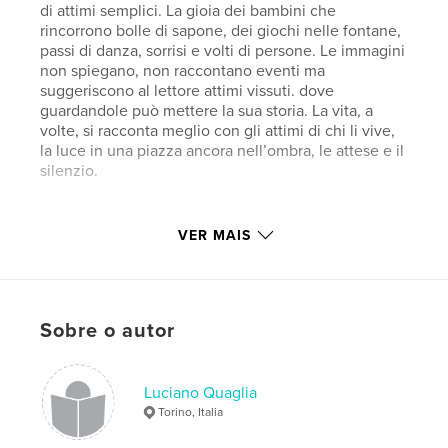
di attimi semplici. La gioia dei bambini che
rincorrono bolle di sapone, dei giochi nelle fontane,
passi di danza, sorrisi e volti di persone. Le immagini
non spiegano, non raccontano eventi ma
suggeriscono al lettore attimi vissuti. dove
guardandole può mettere la sua storia. La vita, a
volte, si racconta meglio con gli attimi di chi li vive,
la luce in una piazza ancora nell’ombra, le attese e il
silenzio.
Características e detalhes
VER MAIS
Categoria principal:
Inspiração
Categorias adicionais
Fotografia e artes plásticas
,
Fotografia de Rua
Sobre o autor
Opção de projeto:
Paisagem padrão, 25×20 cm
Nº de páginas:
68
Data de publicação:
Luciano Quaglia
jul 15, 2025
Torino, Italia
Idioma
Italian