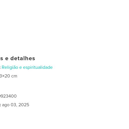
as e detalhes
:
Religião e espiritualidade
13×20 cm
19923400
:
ago 03, 2025