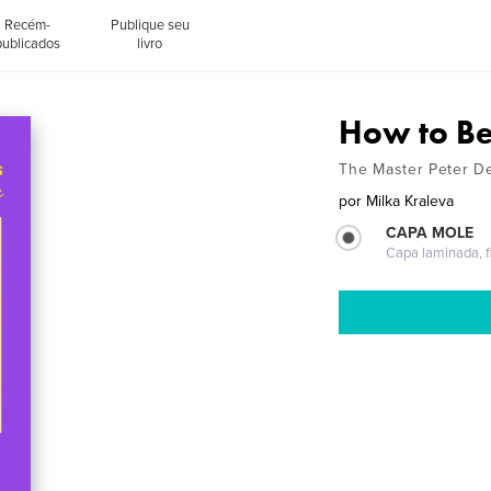
Recém-
Publique seu
publicados
livro
How to Be
The Master Peter De
por
Milka Kraleva
CAPA MOLE
Capa laminada, fl