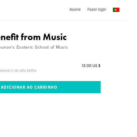
Assine
Fazer login
nefit from Music
unov's Esoteric School of Music
15.00 US $
exível e de alto brilho