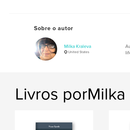
Sobre o autor
Milka Kraleva
Au
United States
li
Livros porMilka