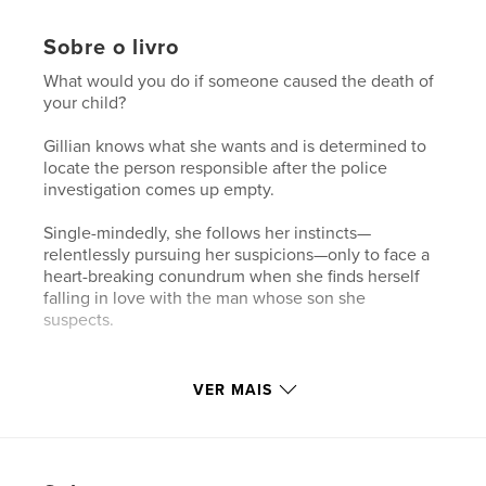
Sobre o livro
What would you do if someone caused the death of
your child?
Gillian knows what she wants and is determined to
locate the person responsible after the police
investigation comes up empty.
Single-mindedly, she follows her instincts—
relentlessly pursuing her suspicions—only to face a
heart-breaking conundrum when she finds herself
falling in love with the man whose son she
suspects.
Características e detalhes
VER MAIS
Categoria principal:
Mistério e crime
Categorias adicionais
Literatura e ficção
,
Vancouver
Opção de projeto:
13×20 cm