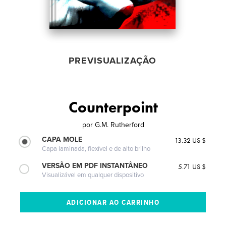
PREVISUALIZAÇÃO
Counterpoint
por
G.M. Rutherford
CAPA MOLE
13.32 US $
Capa laminada, flexível e de alto brilho
VERSÃO EM PDF INSTANTÂNEO
5.71 US $
Visualizável em qualquer dispositivo