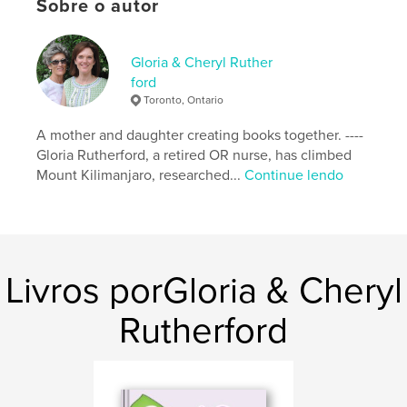
Sobre o autor
Nº de páginas:
188
ISBN
Capa mole: 9798319907929
Gloria & Cheryl Ruther
ford
Data de publicação:
ago 10, 2025
Toronto, Ontario
Idioma
English
A mother and daughter creating books together. ----
Palavras-chavee
Gloria Rutherford, a retired OR nurse, has climbed
,
,
female protagonist
justice
murder mystery
Mount Kilimanjaro, researched...
Continue lendo
Livros porGloria & Cheryl
Rutherford