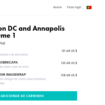
Assine
Fazer login
n DC and Annapolis
ume 1
 PhD
121.68 US $
exível e de alto brilho
SOBRECAPA
135.68 US $
da sobre capa de linho
COM IMAGEWRAP
138.68 US $
com design em cores vivas impresso
capa