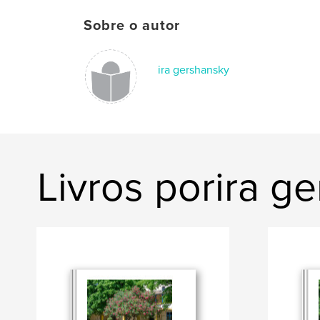
Sobre o autor
ira gershansky
Livros porira g