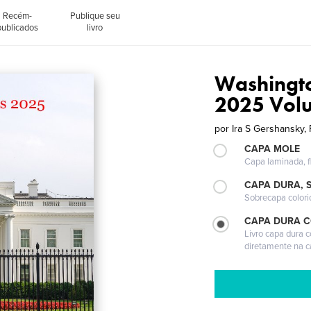
Recém-
Publique seu
publicados
livro
Washingto
2025 Vol
por
Ira S Gershansky,
CAPA MOLE
Capa laminada, fl
CAPA DURA, 
Sobrecapa colori
CAPA DURA 
Livro capa dura 
diretamente na 