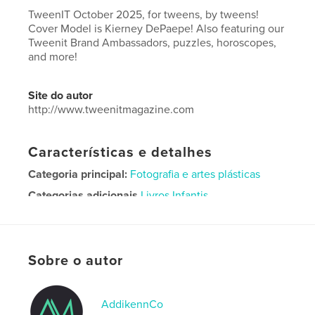
TweenIT October 2025, for tweens, by tweens!
Cover Model is Kierney DePaepe! Also featuring our
Tweenit Brand Ambassadors, puzzles, horoscopes,
and more!
Site do autor
http://www.tweenitmagazine.com
Características e detalhes
Categoria principal:
Fotografia e artes plásticas
Categorias adicionais
Livros Infantis
Opção de projeto:
Papel carta, 22×28 cm
Nº de páginas:
40
Data de publicação:
out 14, 2025
Sobre o autor
Idioma
English
AddikennCo