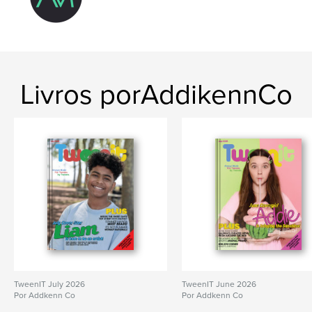
Livros porAddikennCo
TweenIT July 2026
TweenIT June 2026
Por Addkenn Co
Por Addkenn Co