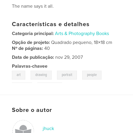
The name says it all.
Características e detalhes
Categoria principal:
Arts & Photography Books
Opção de projeto:
Quadrado pequeno, 18×18 cm
Nº de páginas:
40
Data de publicação:
nov 29, 2007
Palavras-chavee
,
,
,
,
art
drawing
portrait
people
,
glasses
illustration
Sobre o autor
jhuck