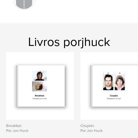
Livros porjhuck
Breakfast
Couples
Por Jon Huck
Por Jon Huck