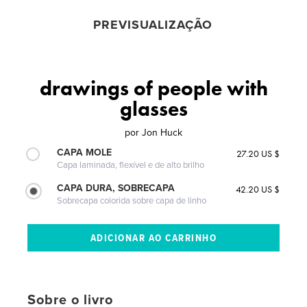
PREVISUALIZAÇÃO
drawings of people with
glasses
por
Jon Huck
CAPA MOLE
27.20 US $
Capa laminada, flexível e de alto brilho
CAPA DURA, SOBRECAPA
42.20 US $
Sobrecapa colorida sobre capa de linho
Sobre o livro