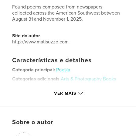
Found poems composed from newspapers
collected across the American Southwest between
August 31 and November 1, 2025.
Site do autor
http://www.matisuzzo.com
Características e detalhes
Categoria principal:
Poesia
Categorias adicionais
Arts & Photography Books
Opção de projeto:
13×20 cm
VER MAIS
Nº de páginas:
24
ISBN
Capa mole: 9798261187042
Data de publicação:
dez 21, 2025
Sobre o autor
Idioma
English