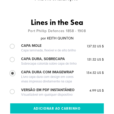
Lines in the Sea
Port Phillip Defences 1858 - 1908
por
KEITH QUINTON
CAPA MOLE
137.52 US $
Capa laminada, flexível e de alto brilho
CAPA DURA, SOBRECAPA
151.52 US $
Sobrecapa colorida sobre capa de linho
CAPA DURA COM IMAGEWRAP
154.52 US $
Livro capa dura com design em cores
vivas impresso diretamente na capa
VERSÃO EM PDF INSTANTÂNEO
4.99 US $
Visualizável em qualquer dispositivo