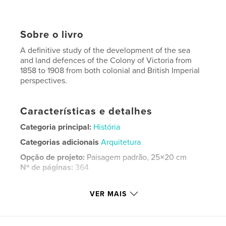
Sobre o livro
A definitive study of the development of the sea
and land defences of the Colony of Victoria from
1858 to 1908 from both colonial and British Imperial
perspectives.
Características e detalhes
Categoria principal:
História
Categorias adicionais
Arquitetura
Opção de projeto:
Paisagem padrão, 25×20 cm
Nº de páginas:
364
Data de publicação:
dez 31, 2025
VER MAIS
Idioma
English
Palavras-chavee