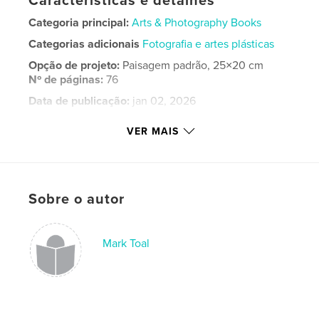
Características e detalhes
Categoria principal:
Arts & Photography Books
Categorias adicionais
Fotografia e artes plásticas
Opção de projeto:
Paisagem padrão, 25×20 cm
Nº de páginas:
76
Data de publicação:
jan 02, 2026
Idioma
English
VER MAIS
Palavras-chavee
,
,
,
steam train
Oregon
Portland
black and white
Sobre o autor
Mark Toal