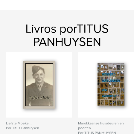
Livros porTITUS
PANHUYSEN
Liefste Moeke ...
Marokkaanse huisdeuren en
Por Titus Panhuysen
poorten
Por TITUS PANHUYSEN