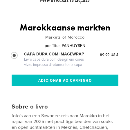
PREVISUALIZAÇÃO
Marokkaanse markten
Markets of Morocco
por
Titus PANHUYSEN
CAPA DURA COM IMAGEWRAP
89.92 US $
Livro capa dura com design em cores
vivas impresso diretamente na capa
Sobre o livro
foto's van een Sawadee-reis naar Marokko in het
najaar van 2025 met prachtige beelden van souks
en openluchtmarkten in Meknès, Chefchaouen,