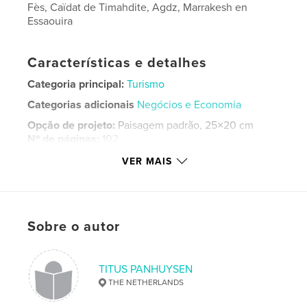
Fès, Caïdat de Timahdite, Agdz, Marrakesh en
Essaouira
Características e detalhes
Categoria principal:
Turismo
Categorias adicionais
Negócios e Economia
Opção de projeto:
Paisagem padrão, 25×20 cm
Nº de páginas:
102
ISBN
VER MAIS
Capa dura com ImageWrap: 9798261161127
Data de publicação:
jan 04, 2026
Idioma
Dutch
Sobre o autor
Palavras-chavee
,
,
,
,
mensen
markt
handel
maatschappij
TITUS PANHUYSEN
Marokko
THE NETHERLANDS