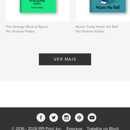
The Strange Mind of Spock
Nurse Trudy Hears the Bell
Por Andrew Fildes
Por Andrew Fildes
VER MAIS
© 2016 - 2026 RPI Print, Inc.
Empresa
Trabalhe no Blurb