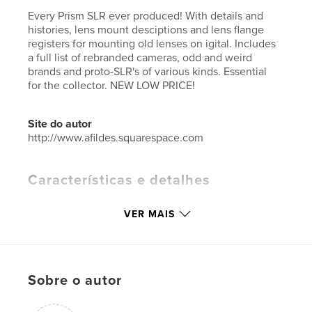
Every Prism SLR ever produced! With details and
histories, lens mount desciptions and lens flange
registers for mounting old lenses on igital. Includes
a full list of rebranded cameras, odd and weird
brands and proto-SLR's of various kinds. Essential
for the collector. NEW LOW PRICE!
Site do autor
http://www.afildes.squarespace.com
Características e detalhes
Categoria principal:
Catálogos
VER MAIS
Categorias adicionais
Referências
,
História
Opção de projeto:
15×23 cm
Nº de páginas:
424
ISBN
Sobre o autor
Capa mole: 9798261135814