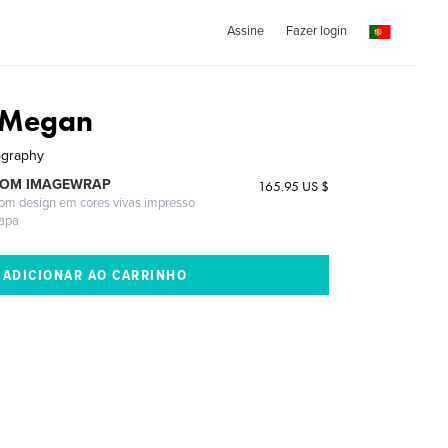
Assine
Fazer login
 Megan
ography
COM IMAGEWRAP
165.95 US $
com design em cores vivas impresso
capa