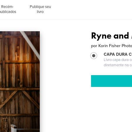
Recém-
Publique seu
publicados
livro
Ryne and
por
Korin Fisher Phot
CAPA DURA 
Livro capa dura 
diretamente na 