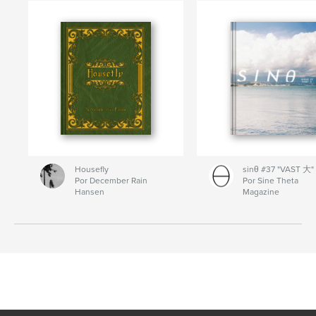
Housefly
sinθ #37 "VAST 大"
Por December Rain
Por Sine Theta
Hansen
Magazine