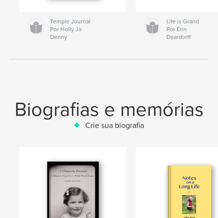
Temple Journal
Life is Grand
Por Holly Jo
Por Erin
Denny
Deardorff
Biografias e memórias
Crie sua biografia