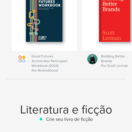
Good Futures
Building Better
Accelerator Participant
Brands
Workbook (2024)
Por Scott Lerman
Por RootedGood
Literatura e ficção
Crie seu livro de ficção