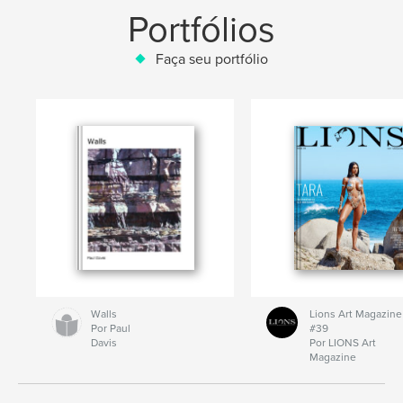
Portfólios
Faça seu portfólio
Walls
Lions Art Magazine
Por Paul
#39
Davis
Por LIONS Art
Magazine