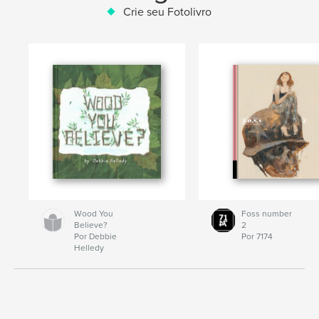
Crie seu Fotolivro
Wood You
Foss number
Believe?
2
Por Debbie
Por 7174
Helledy