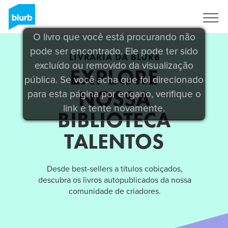
Assine
O livro que você está procurando não
pode ser encontrado. Ele pode ter sido
LIVRARIA DA BLURB
excluído ou removido da visualização
EXPLORE
pública. Se você acha que foi direcionado
NOSSA
para esta página por engano, verifique o
link e tente novamente.
BIBLIOTECA
TALENTOS
Desde best-sellers a títulos cobiçados,
descubra os livros autopublicados da nossa
comunidade de criadores.