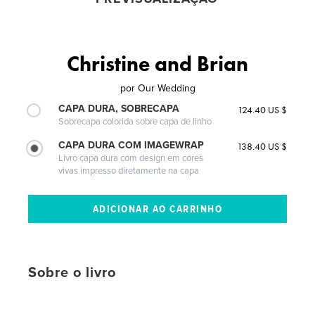
Christine and Brian
por
Our Wedding
CAPA DURA, SOBRECAPA
124.40 US $
Sobrecapa colorida sobre capa de linho
CAPA DURA COM IMAGEWRAP
138.40 US $
Livro capa dura com design em cores
vivas impresso diretamente na capa
Sobre o livro