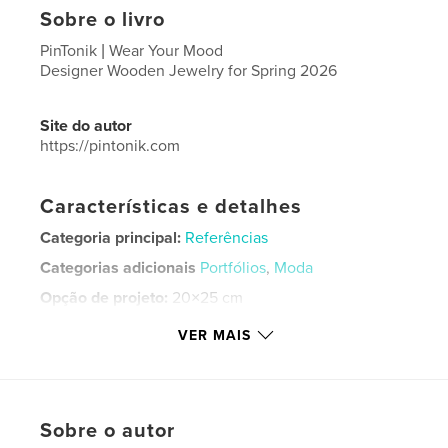
Sobre o livro
PinTonik | Wear Your Mood
Designer Wooden Jewelry for Spring 2026
Site do autor
https://pintonik.com
Características e detalhes
Categoria principal:
Referências
Categorias adicionais
Portfólios
,
Moda
Opção de projeto:
20×25 cm
Nº de páginas:
60
VER MAIS
ISBN
Capa mole: 9798261083702
Data de publicação:
fev 04, 2026
Idioma
English
Sobre o autor