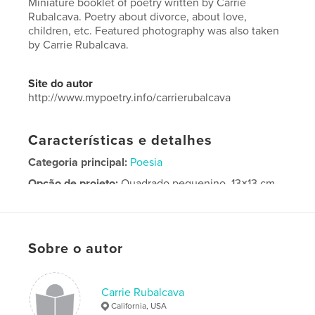
Miniature booklet of poetry written by Carrie
Rubalcava. Poetry about divorce, about love,
children, etc. Featured photography was also taken
by Carrie Rubalcava.
Site do autor
http://www.mypoetry.info/carrierubalcava
Características e detalhes
Categoria principal:
Poesia
Opção de projeto:
Quadrado pequenino, 13×13 cm
Nº de páginas:
20
Data de publicação:
fev 14, 2026
Idioma
English
Sobre o autor
Palavras-chavee
,
,
,
children
life
love
Poetry
Carrie Rubalcava
California, USA