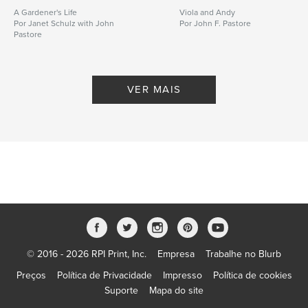
A Gardener's Life
Viola and Andy
Por Janet Schulz with John
Por John F. Pastore
Pastore
VER MAIS
© 2016 - 2026 RPI Print, Inc.
Empresa
Trabalhe no Blurb
Preços
Política de Privacidade
Impresso
Política de cookies
Suporte
Mapa do site