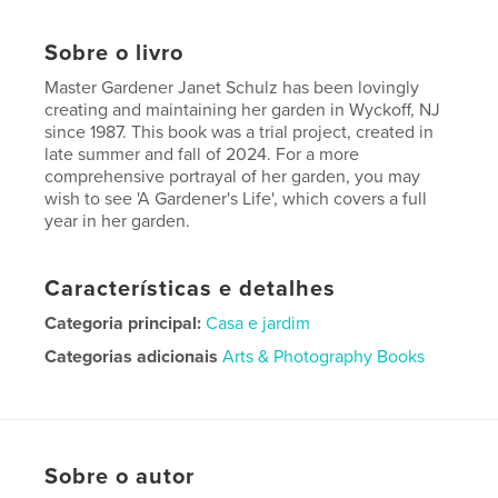
Sobre o livro
Master Gardener Janet Schulz has been lovingly
creating and maintaining her garden in Wyckoff, NJ
since 1987. This book was a trial project, created in
late summer and fall of 2024. For a more
comprehensive portrayal of her garden, you may
wish to see 'A Gardener's Life', which covers a full
year in her garden.
Características e detalhes
Categoria principal:
Casa e jardim
Categorias adicionais
Arts & Photography Books
Opção de projeto:
Papel carta, 22×28 cm
Nº de páginas:
52
Data de publicação:
fev 16, 2026
Sobre o autor
Idioma
English