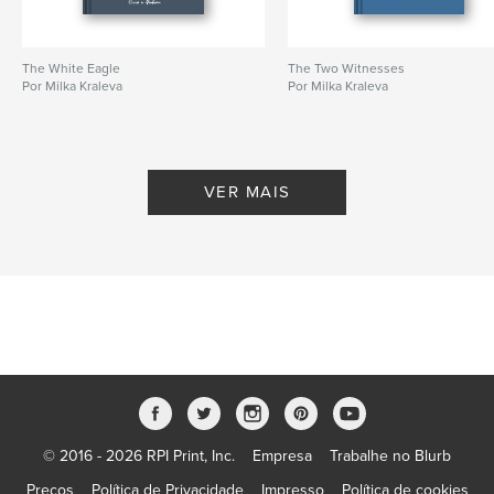
The White Eagle
The Two Witnesses
Por Milka Kraleva
Por Milka Kraleva
VER MAIS
© 2016 - 2026 RPI Print, Inc.
Empresa
Trabalhe no Blurb
Preços
Política de Privacidade
Impresso
Política de cookies