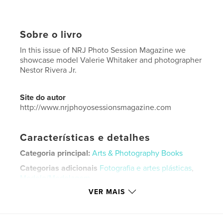
Sobre o livro
In this issue of NRJ Photo Session Magazine we
showcase model Valerie Whitaker and photographer
Nestor Rivera Jr.
Site do autor
http://www.nrjphoyosessionsmagazine.com
Características e detalhes
Categoria principal:
Arts & Photography Books
Categorias adicionais
Fotografia e artes plásticas
,
Modelo/Modelagem
VER MAIS
Opção de projeto:
Papel carta, 22×28 cm
Nº de páginas:
36
Data de publicação:
mar 03, 2026