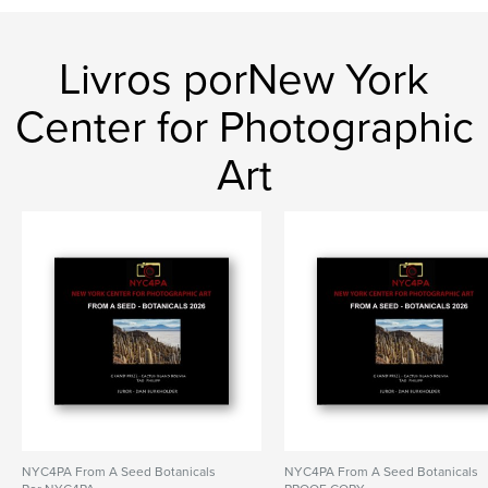
Livros porNew York
Center for Photographic
Art
NYC4PA From A Seed Botanicals
NYC4PA From A Seed Botanicals