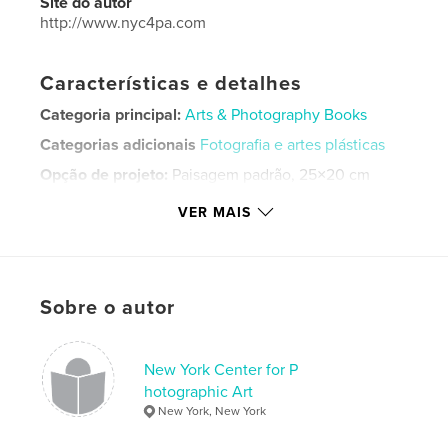
Site do autor
http://www.nyc4pa.com
Características e detalhes
Categoria principal:
Arts & Photography Books
Categorias adicionais
Fotografia e artes plásticas
Opção de projeto:
Paisagem padrão, 25×20 cm
Nº de páginas:
30
VER MAIS
Data de publicação:
mar 06, 2026
Idioma
English
Palavras-chavee
Sobre o autor
,
water
nyc4pa
New York Center for P
hotographic Art
New York, New York