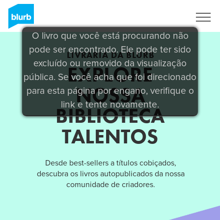
Assine
O livro que você está procurando não
pode ser encontrado. Ele pode ter sido
LIVRARIA DA BLURB
excluído ou removido da visualização
EXPLORE
pública. Se você acha que foi direcionado
NOSSA
para esta página por engano, verifique o
link e tente novamente.
BIBLIOTECA
TALENTOS
Desde best-sellers a títulos cobiçados,
descubra os livros autopublicados da nossa
comunidade de criadores.