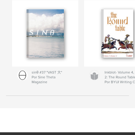
sinθ #37 "VAST 大"
Inkblot- Volume 4,
Por Sine Theta
2: The Round Tabl
Magazine
Por BYUI Writing 