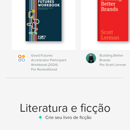
Good Futures
Building Better
Accelerator Participant
Brands
Workbook (2024)
Por Scott Lerman
Por RootedGood
Literatura e ficção
Crie seu livro de ficção