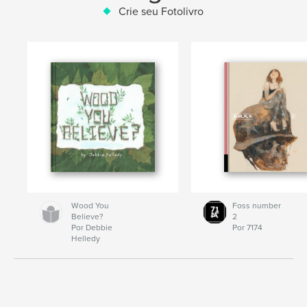
Crie seu Fotolivro
Wood You
Foss number
Believe?
2
Por Debbie
Por 7174
Helledy