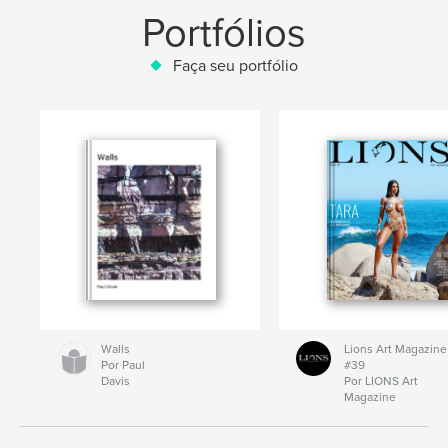
Portfólios
Faça seu portfólio
Walls
Lions Art Magazine
Por Paul
#39
Davis
Por LIONS Art
Magazine