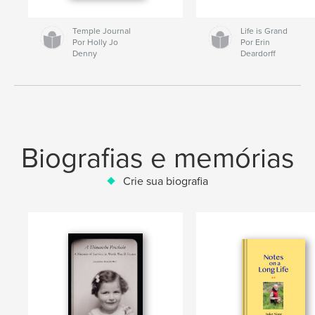
Temple Journal
Life is Grand
Por Holly Jo
Por Erin
Denny
Deardorff
Biografias e memórias
Crie sua biografia