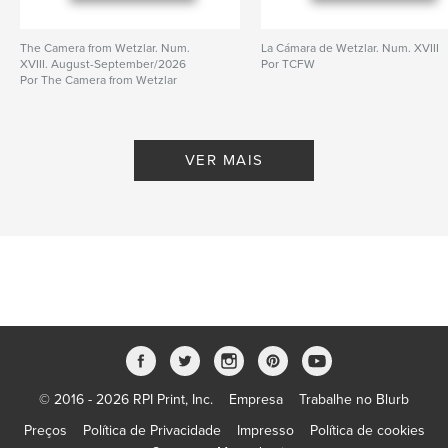
The Camera from Wetzlar. Num.
La Cámara de Wetzlar. Num. XVIII
XVIII. August-September/2026
Por TCFW
Por The Camera from Wetzlar
VER MAIS
© 2016 - 2026 RPI Print, Inc.
Empresa
Trabalhe no Blurb
Preços
Política de Privacidade
Impresso
Política de cookies