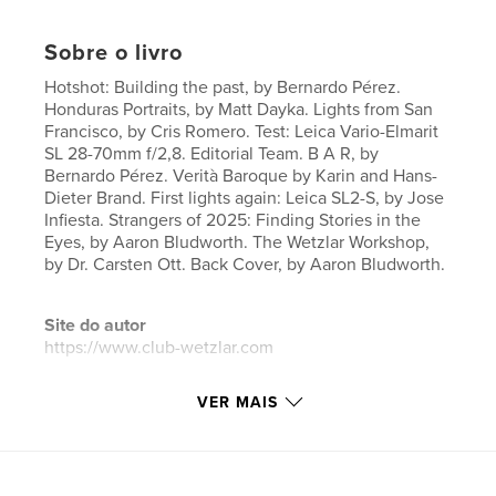
Sobre o livro
Hotshot: Building the past, by Bernardo Pérez.
Honduras Portraits, by Matt Dayka. Lights from San
Francisco, by Cris Romero. Test: Leica Vario-Elmarit
SL 28-70mm f/2,8. Editorial Team. B A R, by
Bernardo Pérez. Verità Baroque by Karin and Hans-
Dieter Brand. First lights again: Leica SL2-S, by Jose
Infiesta. Strangers of 2025: Finding Stories in the
Eyes, by Aaron Bludworth. The Wetzlar Workshop,
by Dr. Carsten Ott. Back Cover, by Aaron Bludworth.
Site do autor
https://www.club-wetzlar.com
VER MAIS
Características e detalhes
Categoria principal:
Fotografia e artes plásticas
Opção de projeto:
Papel carta, 22×28 cm