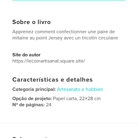
Sobre o livro
Apprenez comment confectionner une paire de
mitaine au point Jersey avec un tricotin circulaire
Site do autor
https://lecoinartisanat.square.site/
Características e detalhes
Categoria principal:
Artesanato e hobbies
Opção de projeto:
Papel carta, 22×28 cm
Nº de páginas:
24
Data de publicação:
mar 22, 2026
Idioma
French
Palavras-chavee