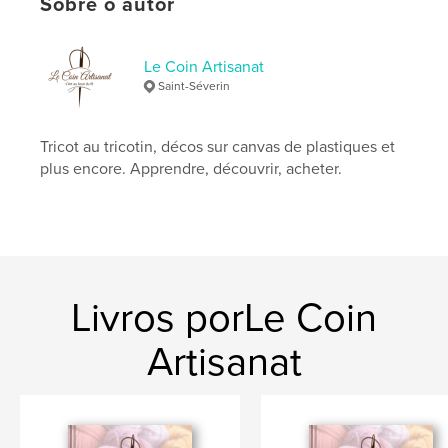
Sobre o autor
,
,
laine
tricotin
tricot
Le Coin Artisanat
Saint-Séverin
Tricot au tricotin, décos sur canvas de plastiques et
plus encore. Apprendre, découvrir, acheter.
Livros porLe Coin
Artisanat