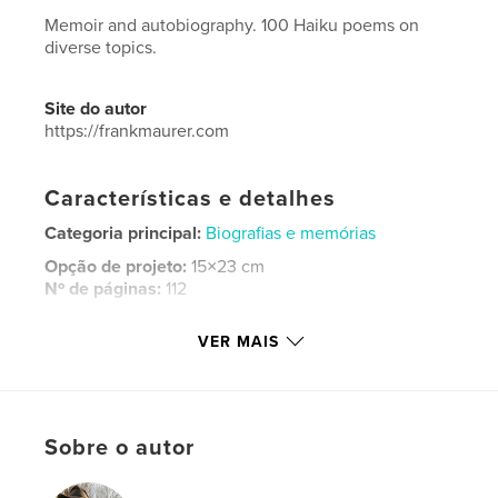
Memoir and autobiography. 100 Haiku poems on
diverse topics.
Site do autor
https://frankmaurer.com
Características e detalhes
Categoria principal:
Biografias e memórias
Opção de projeto:
15×23 cm
Nº de páginas:
112
ISBN
VER MAIS
Capa mole: 9798240679568
Data de publicação:
mar 23, 2026
Idioma
English
Palavras-chavee
Sobre o autor
,
,
haiku
autobiography
memoir