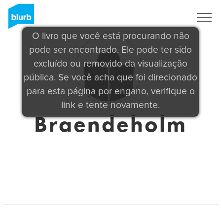
Assine
O livro que você está procurando não
pode ser encontrado. Ele pode ter sido
excluído ou removido da visualização
pública. Se você acha que foi direcionado
para esta página por engano, verifique o
link e tente novamente.
Braendeholm