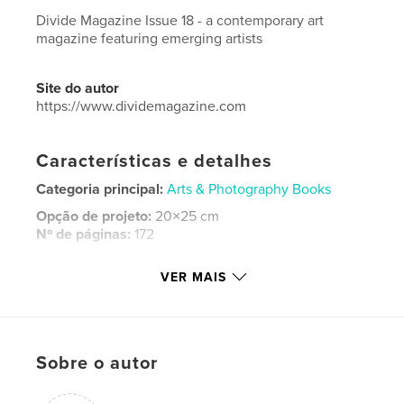
Divide Magazine Issue 18 - a contemporary art
magazine featuring emerging artists
Site do autor
https://www.dividemagazine.com
Características e detalhes
Categoria principal:
Arts & Photography Books
Opção de projeto:
20×25 cm
Nº de páginas:
172
ISBN
VER MAIS
Capa mole: 9798240621246
Data de publicação:
abr 14, 2026
Idioma
English
Palavras-chavee
Sobre o autor
,
photography
art