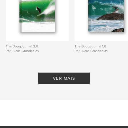
The DougJournal 2.0
The DougJournal 1.0
Por Lucas Grandcolas
Por Lucas Grandcolas
VER MAIS