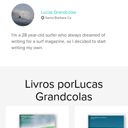
Idioma
English
Palavras-chavee
Lucas Grandcolas
Santa Barbara Ca
,
,
,
adventure
surf photography
travel
Surf
I'm a 28 year-old surfer who always dreamed of
writing for a surf magazine, so I decided to start
writing my own.
Livros porLucas
Grandcolas