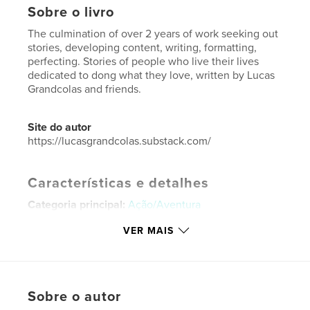
Sobre o livro
The culmination of over 2 years of work seeking out
stories, developing content, writing, formatting,
perfecting. Stories of people who live their lives
dedicated to dong what they love, written by Lucas
Grandcolas and friends.
Site do autor
https://lucasgrandcolas.substack.com/
Características e detalhes
Categoria principal:
Ação/Aventura
Categorias adicionais
Arts & Photography Books
,
VER MAIS
Turismo
Opção de projeto:
Papel carta, 22×28 cm
Nº de páginas:
60
Data de publicação:
abr 23, 2026
Sobre o autor