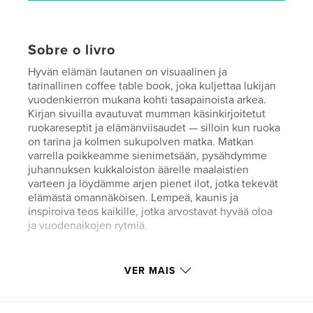
Sobre o livro
Hyvän elämän lautanen on visuaalinen ja
tarinallinen coffee table book, joka kuljettaa lukijan
vuodenkierron mukana kohti tasapainoista arkea.
Kirjan sivuilla avautuvat mumman käsinkirjoitetut
ruokareseptit ja elämänviisaudet — silloin kun ruoka
on tarina ja kolmen sukupolven matka. Matkan
varrella poikkeamme sienimetsään, pysähdymme
juhannuksen kukkaloiston äärelle maalaistien
varteen ja löydämme arjen pienet ilot, jotka tekevät
elämästä omannäköisen. Lempeä, kaunis ja
inspiroiva teos kaikille, jotka arvostavat hyvää oloa
ja vuodenaikojen rytmiä.
Características e detalhes
VER MAIS
Categoria principal:
Culinária
Categorias adicionais
Casa e jardim
,
Livros de