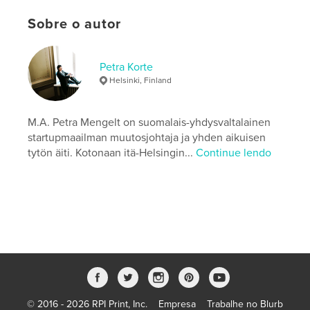
Decoração
Sobre o autor
Opção de projeto:
20×25 cm
Nº de páginas:
426
ISBN
Petra Korte
Capa mole: 9789528814948
Helsinki, Finland
Data de publicação:
abr 29, 2026
Idioma
M.A. Petra Mengelt on suomalais-yhdysvaltalainen
Finnish
startupmaailman muutosjohtaja ja yhden aikuisen
Palavras-chavee
tytön äiti. Kotonaan itä-Helsingin...
Continue lendo
,
,
suomalaisuus
perinneruoka
Isoäidin ruokareseptit
© 2016 - 2026 RPI Print, Inc.
Empresa
Trabalhe no Blurb