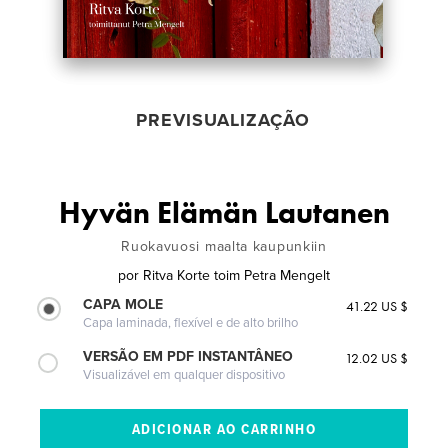
PREVISUALIZAÇÃO
Hyvän Elämän Lautanen
Ruokavuosi maalta kaupunkiin
por
Ritva Korte toim Petra Mengelt
CAPA MOLE
41.22 US $
Capa laminada, flexível e de alto brilho
VERSÃO EM PDF INSTANTÂNEO
12.02 US $
Visualizável em qualquer dispositivo