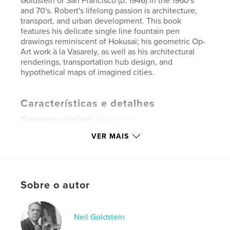
Goldstein of San Francisco (b. 1946) in the 1960's
and 70's. Robert's lifelong passion is architecture,
transport, and urban development. This book
features his delicate single line fountain pen
drawings reminiscent of Hokusai; his geometric Op-
Art work à la Vasarely, as well as his architectural
renderings, transportation hub design, and
hypothetical maps of imagined cities.
Características e detalhes
Categoria principal:
Arquitetura
Categorias adicionais
Portfólios
,
Design Gráfico
VER MAIS
Opção de projeto:
Paisagem padrão, 25×20 cm
Nº de páginas:
36
Data de publicação:
maio 13, 2026
Sobre o autor
Idioma
English
Palavras-chavee
Neil Goldstein
,
,
,
city planning
transport
op-art