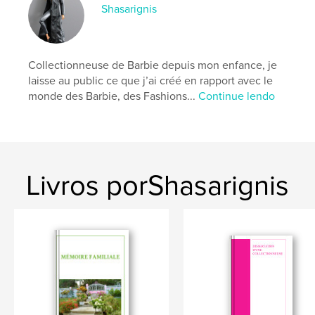
Data de publicação:
maio 18, 2026
Shasarignis
Idioma
French
Palavras-chavee
,
,
Collectionneuse de Barbie depuis mon enfance, je
administration
remboursement
refund
laisse au public ce que j’ai créé en rapport avec le
monde des Barbie, des Fashions...
Continue lendo
Livros porShasarignis