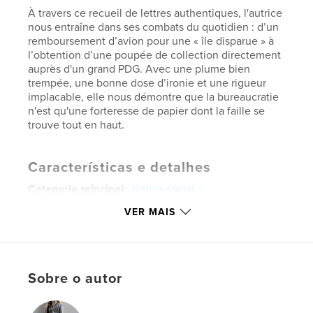
À travers ce recueil de lettres authentiques, l'autrice
nous entraîne dans ses combats du quotidien : d’un
remboursement d’avion pour une « île disparue » à
l’obtention d’une poupée de collection directement
auprès d'un grand PDG. Avec une plume bien
trempée, une bonne dose d’ironie et une rigueur
implacable, elle nous démontre que la bureaucratie
n'est qu'une forteresse de papier dont la faille se
trouve tout en haut.
Características e detalhes
Categoria principal:
Justiça social
Categorias adicionais
Negócios e Economia
,
VER MAIS
Biografias e memórias
Opção de projeto:
15×23 cm
Nº de páginas:
54
Sobre o autor
ISBN
Capa mole: 9798240532856