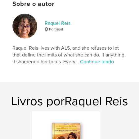
Data de publicação:
maio 27, 2026
Sobre o autor
Idioma
English
Palavras-chavee
Raquel Reis
Portugal
,
,
,
children
adventure
friendship
inclusion
Raquel Reis lives with ALS, and she refuses to let
that define the limits of what she can do. If anything,
it sharpened her focus. Every...
Continue lendo
Livros porRaquel Reis