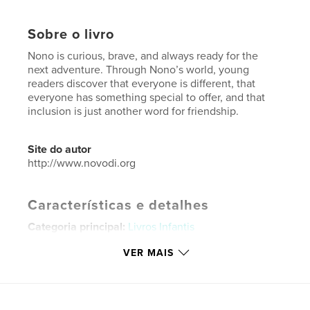
Sobre o livro
Nono is curious, brave, and always ready for the
next adventure. Through Nono’s world, young
readers discover that everyone is different, that
everyone has something special to offer, and that
inclusion is just another word for friendship.
Site do autor
http://www.novodi.org
Características e detalhes
Categoria principal:
Livros Infantis
Opção de projeto:
13×20 cm
VER MAIS
Nº de páginas:
38
ISBN
Capa mole: 9798240509827