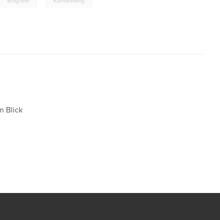
Biografie
Kunstkatalog
m Blick