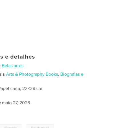
as e detalhes
:
Belas artes
ais
Arts & Photography Books
,
Biografias e
Papel carta, 22×28 cm
:
maio 27, 2026
,