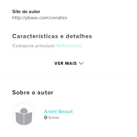
Site do autor
http://pbase.com/cendres
Características e detalhes
Categoria principal:
Referências
Categorias adicionais
Arts & Photography Books
VER MAIS
Opção de projeto:
Paisagem padrão, 25×20 cm
Nº de páginas:
120
Data de publicação:
jun 01, 2026
Idioma
French
Sobre o autor
Palavras-chavee
,
,
Noel Pemberton Billing
Suisse
Jaeger-LeCoultre
André Bessot
Suisse