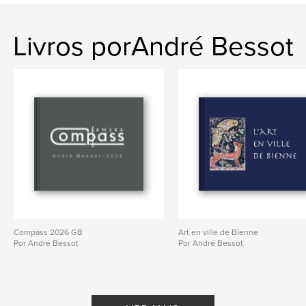
Livros porAndré Bessot
Compass 2026 GB
Art en ville de Bienne
Por André Bessot
Por André Bessot