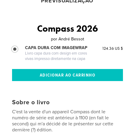
PREVISUALIZAÇÃO
Compass 2026
por
André Bessot
CAPA DURA COM IMAGEWRAP
124.36 US $
Livro capa dura com design em cores
vivas impresso diretamente na capa
Sobre o livro
C'est la vente d'un appareil Compass dont le
numéro de série est antérieur à 1100 (en fait le
second) qui m'a décidé de le présenter sur cette
dernière (?) édition.