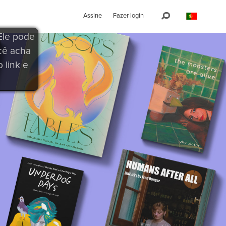
Assine
Fazer login
Ele pode
ocê acha
 link e