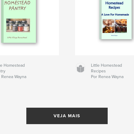
tle Homestead
Little Homestead
try
Recipes
r Renea Wayna
Por Renea Wayna
VEJA MAIS