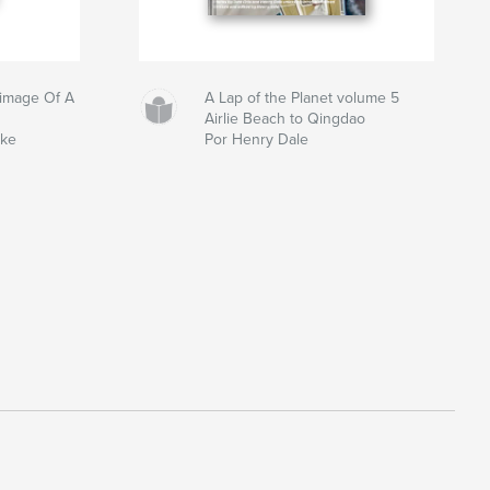
grimage Of A
A Lap of the Planet volume 5
Airlie Beach to Qingdao
Ake
Por Henry Dale