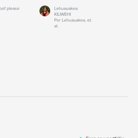
oof please
Lehuauakea:
KILIWEHI
Por Lehuauakea, et.
al.