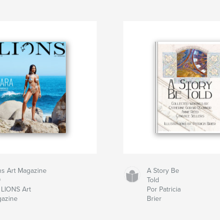
ns Art Magazine
A Story Be
9
Told
 LIONS Art
Por Patricia
azine
Brier