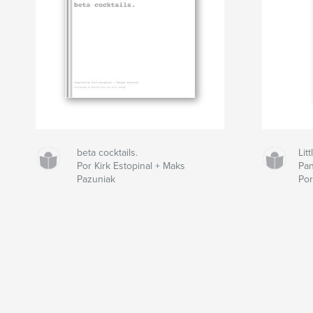
beta cocktails.
Lit
Por Kirk Estopinal + Maks
Pan
Pazuniak
Po