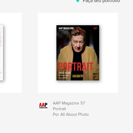
Faça seu portfólio
AAP Magazine 57
Portrait
Por All About Photo