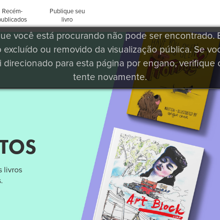
Recém-
Publique seu
publicados
livro
 que você está procurando não pode ser encontrado. 
o excluído ou removido da visualização pública. Se v
i direcionado para esta página por engano, verifique o
tente novamente.
NTOS
 livros
.