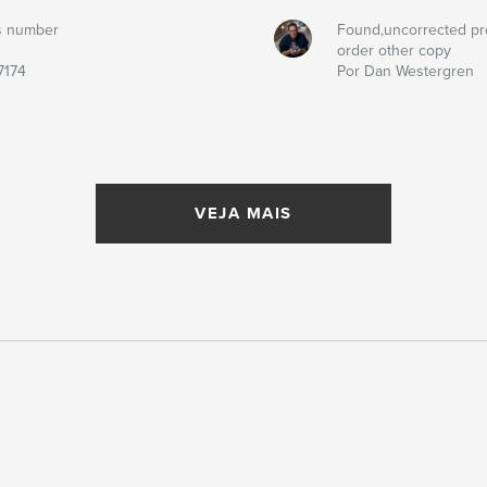
s number
Found,uncorrected pr
order other copy
7174
Por Dan Westergren
VEJA MAIS