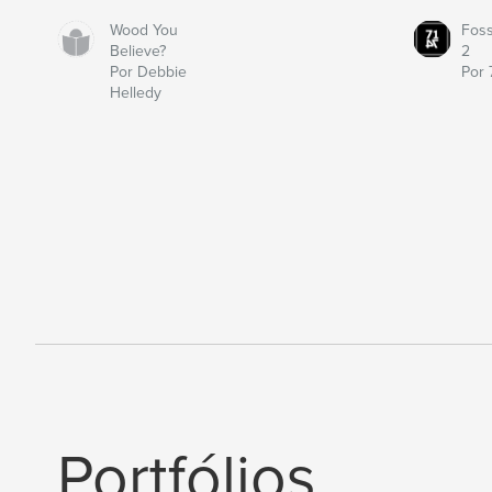
Wood You
Fos
Believe?
2
Por Debbie
Por 
Helledy
Portfólios