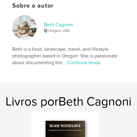
Nº de páginas:
126
Sobre o autor
ISBN
Capa dura com ImageWrap: 9798240473760
Beth Cagnoni
Data de publicação:
jun 11, 2026
Oregon, USA
Idioma
English
Palavras-chavee
Beth is a food, landscape, travel, and lifestyle
,
,
,
,
photography
recipes
food
holidays
photographer based in Oregon. She is passionate
about documenting the...
Continue lendo
cookbook
Livros porBeth Cagnoni