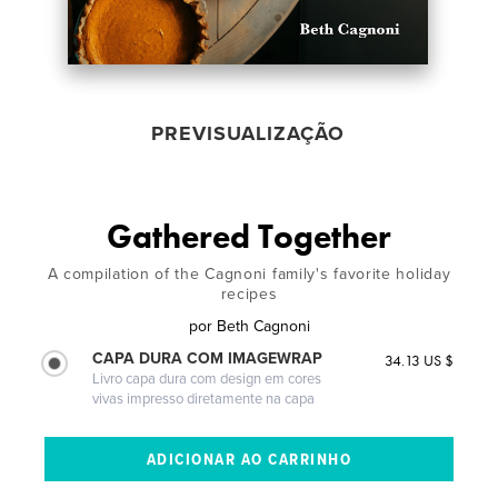
PREVISUALIZAÇÃO
Gathered Together
A compilation of the Cagnoni family's favorite holiday
recipes
por
Beth Cagnoni
CAPA DURA COM IMAGEWRAP
34.13 US $
Livro capa dura com design em cores
vivas impresso diretamente na capa