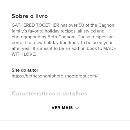
Sobre o livro
GATHERED TOGETHER has over 50 of the Cagnoni
family’s favorite holiday recipes, all styled and
photographed by Beth Cagnoni. These recipes are
perfect for new holiday traditions, to be used year
after year. It’s meant to be an add-on book to MADE
WITH LOVE.
Site do autor
https://bethcagnoniphoto.shootproof.com/
Características e detalhes
Categoria principal:
Culinária
VER MAIS
Categorias adicionais
Fotografia e artes plásticas
,
Arts & Photography Books
Opção de projeto:
20×25 cm