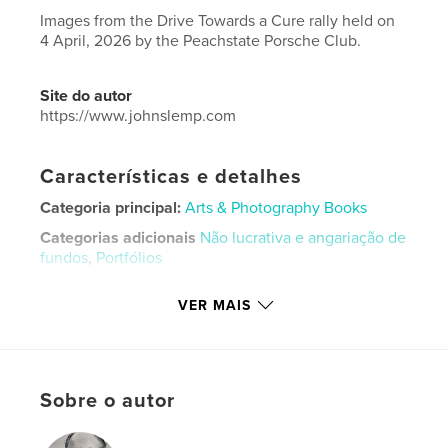
Images from the Drive Towards a Cure rally held on
4 April, 2026 by the Peachstate Porsche Club.
Site do autor
https://www.johnslemp.com
Características e detalhes
Categoria principal:
Arts & Photography Books
Categorias adicionais
Não lucrativa e angariação de
fundos
,
Portfólios
Opção de projeto:
Papel carta, 22×28 cm
VER MAIS
Nº de páginas:
20
Data de publicação:
jun 18, 2026
Idioma
English
Palavras-chavee
Sobre o autor
,
,
fundraiser
Peachstate Porsche Club
Porsche