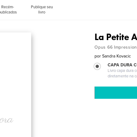
Recém-
Publique seu
publicados
livro
La Petite 
Opus 66 Impressio
por
Sandra Kovacic
CAPA DURA 
Livro capa dura 
diretamente na 