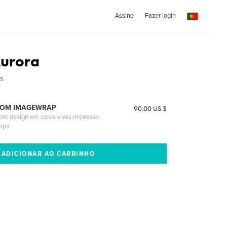
Assine
Fazer login
Aurora
ns
COM IMAGEWRAP
90.00 US $
com design em cores vivas impresso
capa