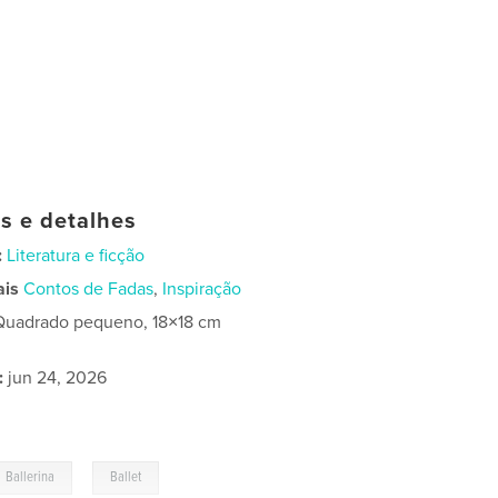
as e detalhes
:
Literatura e ficção
ais
Contos de Fadas
,
Inspiração
Quadrado pequeno, 18×18 cm
:
jun 24, 2026
,
Ballerina
Ballet