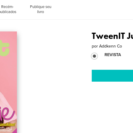
Recém-
Publique seu
publicados
livro
TweenIT J
por
Addkenn Co
REVISTA