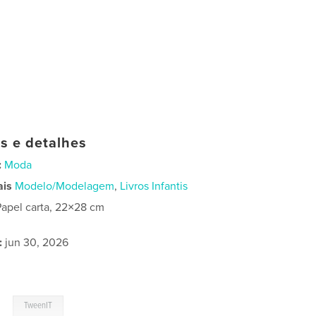
as e detalhes
:
Moda
ais
Modelo/Modelagem
,
Livros Infantis
Papel carta, 22×28 cm
:
jun 30, 2026
,
TweenIT