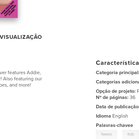
VISUALIZAÇÃO
Característic
er features Addie,
Categoria principal
 Also featuring our
Categorias adicion
pes, and more!
Opção de projeto:
Nº de páginas:
36
Data de publicação
Idioma
English
Palavras-chavee
,
Tweens
Kids