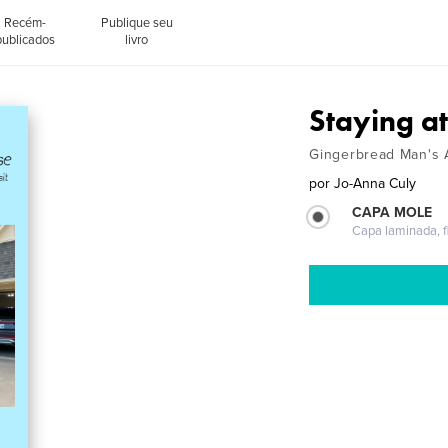
Recém-
Publique seu
publicados
livro
Staying a
Gingerbread Man's A
por
Jo-Anna Culy
CAPA MOLE
Capa laminada, fl