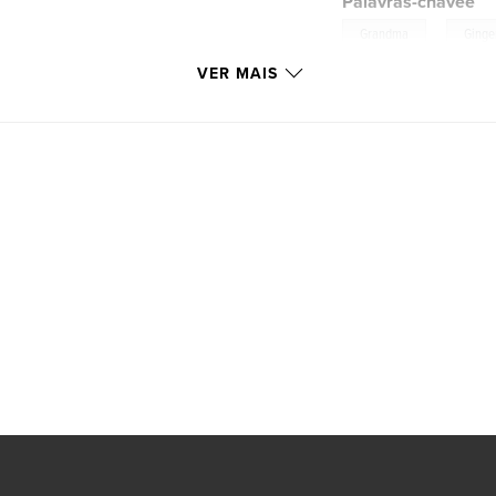
Palavras-chavee
,
Grandma
Ginge
VER MAIS