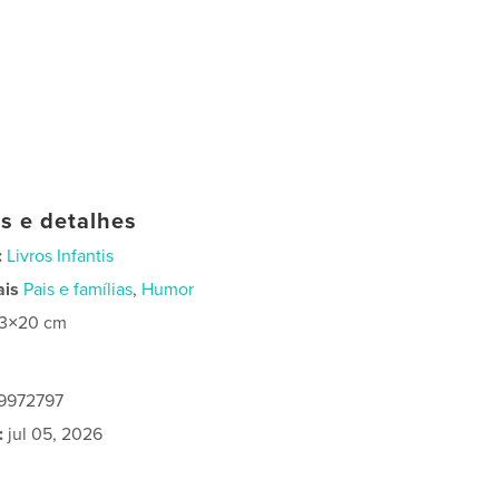
as e detalhes
:
Livros Infantis
ais
Pais e famílias
,
Humor
13×20 cm
59972797
:
jul 05, 2026