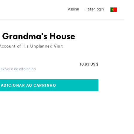
Assine
Fazer login
t Grandma's House
ccount of His Unplanned Visit
10.83 US $
exível e de alto brilho