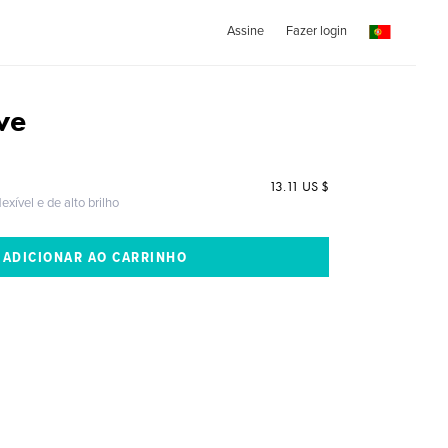
Assine
Fazer login
ve
13.11 US $
exível e de alto brilho