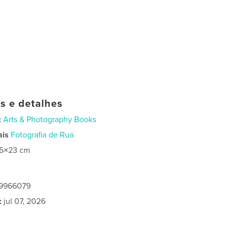
as e detalhes
:
Arts & Photography Books
ais
Fotografia de Rua
15×23 cm
59966079
:
jul 07, 2026