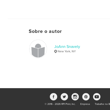
Sobre o autor
JoAnn Snavely
New York, NY
© 2016 - 2026 RPI Print, Inc.
Empresa
Trabalhe no B