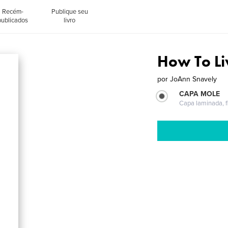
Recém-
Publique seu
publicados
livro
How To Li
por
JoAnn Snavely
CAPA MOLE
Capa laminada, fl