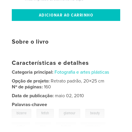
Sobre o livro
Características e detalhes
Categoria principal:
Fotografia e artes plásticas
Opção de projeto:
Retrato padrão, 20×25 cm
Nº de páginas:
160
Data de publicação:
maio 02, 2010
Palavras-chavee
,
,
,
,
bizarre
fetish
glamour
beauty
,
,
gothic
dark
fashion
,
silent-view