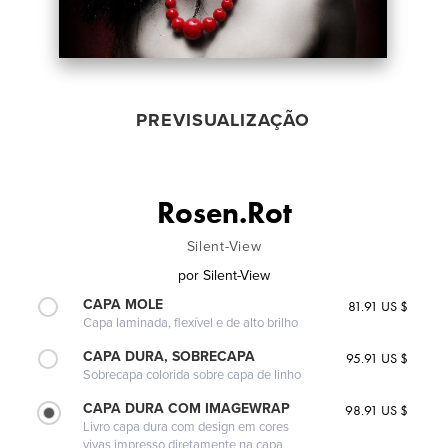
PREVISUALIZAÇÃO
Rosen.Rot
Silent-View
por
Silent-View
CAPA MOLE
81.91 US $
Capa laminada, flexível e de alto brilho
CAPA DURA, SOBRECAPA
95.91 US $
Sobrecapa colorida sobre capa de linho
CAPA DURA COM IMAGEWRAP
98.91 US $
Livro capa dura com design em cores
vivas impresso diretamente na capa