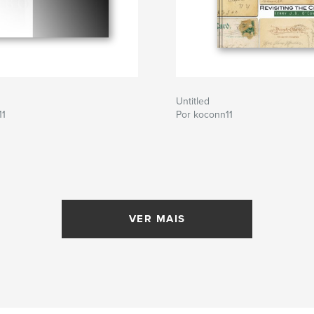
Untitled
11
Por koconn11
VER MAIS