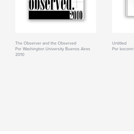
The Observer and the Observed
Untitled
Por Washington University Buenos Aires
Por koconn
2010