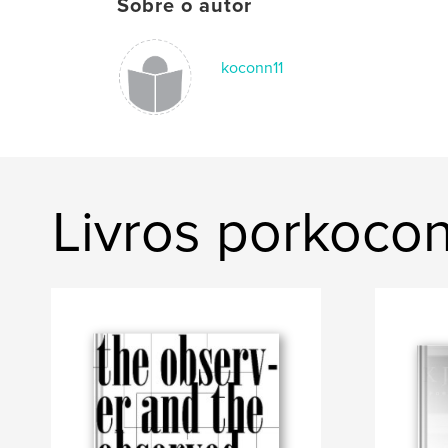
Sobre o autor
koconn11
Livros porkocon