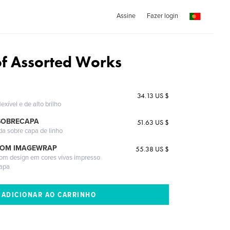
Assine
Fazer login
 of Assorted Works
34.13 US $
exível e de alto brilho
SOBRECAPA
51.63 US $
da sobre capa de linho
COM IMAGEWRAP
55.38 US $
com design em cores vivas impresso
capa