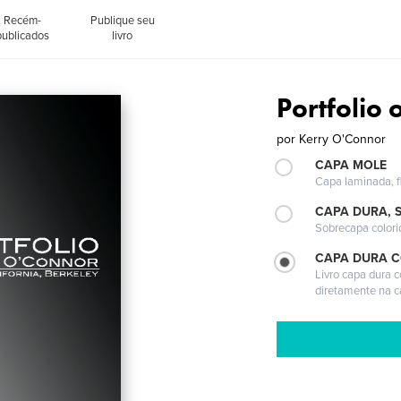
Recém-
Publique seu
publicados
livro
Portfolio
por
Kerry O'Connor
CAPA MOLE
Capa laminada, fl
CAPA DURA, 
Sobrecapa colori
CAPA DURA 
Livro capa dura 
diretamente na 